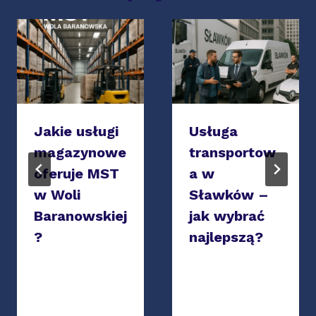
Jakie usługi
Usługa
magazynowe
transportow
oferuje MST
a w
w Woli
Sławków –
Baranowskiej
jak wybrać
?
najlepszą?