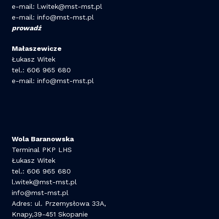
e-mail: l.witek@mst-mst.pl
e-mail:
info@mst-mst.pl
prowadź
Małaszewicze
Łukasz Witek
tel.: 606 965 680
e-mail: info@mst-mst.pl
Wola Baranowska
Terminal PKP LHS
Łukasz Witek
tel.: 606 965 680
l.witek@mst-mst.pl
info@mst-mst.pl
Adres: ul. Przemysłowa 33A,
Knapy,39-451 Skopanie