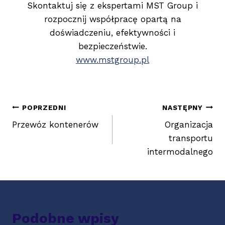
Skontaktuj się z ekspertami MST Group i
rozpocznij współpracę opartą na
doświadczeniu, efektywności i
bezpieczeństwie.
www.mstgroup.pl
Nawigacja
POPRZEDNI
NASTĘPNY
wpisu
Przewóz kontenerów
Organizacja
transportu
intermodalnego
Podobne wpisy